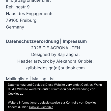
info(at)agronauten.net
Rehlingstr 9
Haus des Engagements
79100 Freiburg
Germany
Datenschutzverordnung | Impressum
2026 DIE AGRONAUTEN
Designed by Saji Zagha,
Header artwork by Alexandra Gribble,
gribbledesign(at)outlook.com
Mailingliste | Mailing List
Datenschutz und Cookies: Diese Website verwendet Cookies. Wenn
du die Website weiterhin nutzt, stimmst du der Verwendung von
Cookies zu.
Weitere Informationen, beispielsweise zur Kontrolle von Cookies,
findest du hier:
Cookie-Richtlinie
Abonnieren | Subscribe!